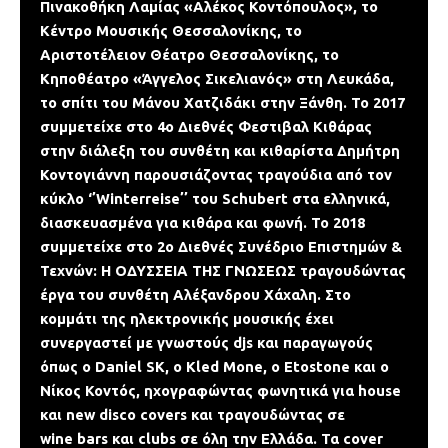
Πινακοθήκη Λαμίας «Αλέκος Κοντόπουλος», το
Κέντρο Μουσικής Θεσσαλονίκης, το
Αριστοτέλειον Θέατρο Θεσσαλονίκης, το
Κηποθέατρο «Άγγελος Σικελιανός» στη Λευκάδα,
το σπίτι του Μάνου Χατζιδάκι στην Ξάνθη. Το 2017
συμμετείχε στο 4ο Διεθνές Φεστιβαλ Κιθάρας
στην διάλεξη του συνθέτη και κιθαρίστα Δημήτρη
Κοντογιάννη παρουσιάζοντας τραγούδια από τον
κύκλο ‘ʼWinterreiseʼʼ του Schubert στα ελληνικά,
διασκευασμένα για κιθάρα και φωνή. Το 2018
συμμετείχε στο 2o Διεθνές Συνέδριο Επιστημών &
Τεχνών: Η ΟΔΥΣΣΕΙΑ ΤΗΣ ΓΝΩΣΕΩΣ τραγουδώντας
έργα του συνθέτη Αλέξανδρου Χάχαλη. Στο
κομμάτι της ηλεκτρονικής μουσικής έχει
συνεργαστεί με γνωστούς djs και παραγωγούς
όπως o Daniel SK, ο Kled Mone, ο Etostone και ο
Νίκος Κοντός, ηχογραφώντας φωνητικά για house
και new disco covers και τραγουδώντας σε
wine bars και clubs σε όλη την Ελλάδα. Τα cover