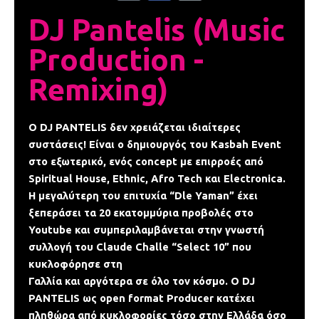
p
c
n
t
e
k
DJ Pantelis (Music
o
b
p
o
Production -
o
k
-
Remixing)
f
Ο DJ PANTELIS δεν χρειάζεται ιδιαίτερες
συστάσεις! Είναι ο δημιουργός του Κasbah Event
στο εξωτερικό, ενός concept με επιρροές από
Spiritual House, Ethnic, Afro Tech και Electronica.
Η μεγαλύτερη του επιτυχία “Dle Yaman” έχει
ξεπεράσει τα 20 εκατομμύρια προβολές στο
Youtube και συμπεριλαμβάνεται στην γνωστή
συλλογή του Claude Challe “Select 10” που
κυκλοφόρησε στη
Γαλλία και αργότερα σε όλο τον κόσμο. Ο DJ
PANTELIS ως open format Producer κατέχει
πληθώρα από κυκλοφορίες τόσο στην Ελλάδα όσο