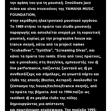
την αγάπη του για τη μουσική. Σπούδασε jazz
πιάνο και είναι πτυχιούχος της YAMAHA MUSIC
FOUNDATION,
στην εκμάθηση ηλεκτρονικού μουσικού οργάνου.
Το 1989 στήνει το πρώτο του studio μουσικής
παραγωγής και ασχολείται ενεργά με τη χορευτική
μουσική, κυρίως με την progressive house και
trance σκηνή, κάτω από τα project names
“Scubadiver”, “Synthia”, “Screaming Divas”, και
κάνει τα πρώτα του remix. Είναι από τους πρώτους,
και ο μοναδικός στη Θεσ/νίκη, εμπνευστής του dj
live performance, παίζοντας ζωντανά ως dj με
συνθεσάϊζερς και σάμπλερς, σε γνωστά πάρτυ και
clubs της εποχής (Buzios, Acropol). Ακολουθεί το
ξέσπασμα της house/techno/trance σκηνής, από
τα πρώτα της βήματα. Από το 1994 παίζει ως
resident dj σε μεγάλα clubs της πόλης
δημιουργώντας μια απίστευτη
και πρωτόγνωρη ατμόσφαιρα. Την περίοδο 1995-