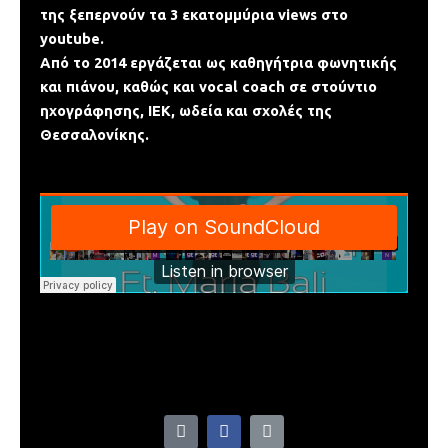
της ξεπερνούν τα 3 εκατομμύρια views στο
youtube.
Από το 2014 εργάζεται ως καθηγήτρια φωνητικής
και πιάνου, καθώς και vocal coach σε στούντιο
ηχογράφησης, ΙΕΚ, ωδεία και σχολές της
Θεσσαλονίκης.
L
F
L
a
a
i