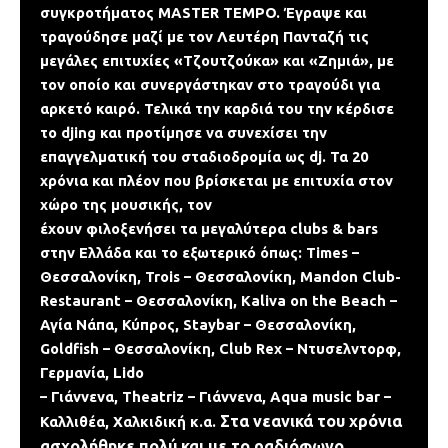
συγκροτήματος MASTER TEMPO. Έγραψε και
τραγούδησε μαζί με τον Λευτέρη Πανταζή τις
μεγάλες επιτυχίες «Τζουτζούκα» και «Ζημιά», με
τον οποίο και συνεργάστηκαν στο τραγούδι για
αρκετό καιρό. Τελικά την καρδιά του την κέρδισε
το djing και προτίμησε να συνεχίσει την
επαγγελματική του σταδιοδρομία ως dj. Τα 20
χρόνια και πλέον που βρίσκεται με επιτυχία στον
χώρο της μουσικής, τον
έχουν φιλοξενήσει τα μεγαλύτερα clubs & bars
στην Ελλάδα και το εξωτερικό όπως: Times –
Θεσσαλονίκη, Trois – Θεσσαλονίκη, Mandon Club-
Restaurant – Θεσσαλονίκη, Kaliva on the Beach –
Αγία Νάπα, Κύπρος, Staybar – Θεσσαλονίκη,
Goldfish – Θεσσαλονίκη, Club Rex – Ντυσελντορφ,
Γερμανία, Lido
– Γιάννενα, Theatriz – Γιάννενα, Aqua music bar –
Στα νεανικά του χρόνια
Καλλιθέα, Χαλκιδική κ.α.
ασχολήθηκε πολύ και με το ραδιόφωνο.