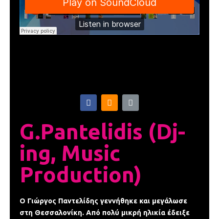
F
S
L
a
o
i
c
u
n
e
n
k
G.Pantelidis (Dj-
b
d
o
c
ing, Music
o
l
k
o
-
u
Production)
f
d
Ο Γιώργος Παντελίδης γεννήθηκε και μεγάλωσε
στη Θεσσαλονίκη. Από πολύ μικρή ηλικία έδειξε