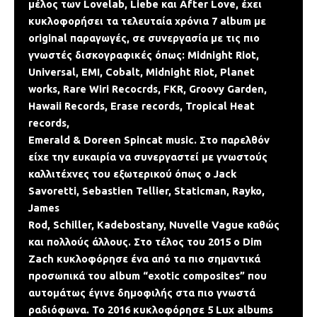
μέλος των Lovelab, Liebe και After Love, έχει
κυκλοφορήσει τα τελευταία χρόνια 7 album με
original παραγωγές, σε συνεργασία με τις πιο
γνωστές δισκογραφικές όπως: Midnight Riot,
Universal, EMI, Cobalt, Midnight Riot, Planet
works, Rare Wiri Recocrds, FKR, Groovy Garden,
Hawaii Records, Erase records, Tropical Heat
records,
Emerald & Doreen Spincat music. Στο παρελθόν
είχε την ευκαιρία να συνεργαστεί με γνωστούς
καλλιτέχνες του εξωτερικού όπως ο Jack
Savoretti, Sebastien Tellier, Staticman, Rayko,
James
Rod, Schiller, Kadebostany, Nuvelle Vague καθώς
και πολλούς άλλους. Στο τέλος του 2015 ο Dim
Zach κυκλοφόρησε ένα από τα πιο σημαντικά
προσωπικά του album “exotic composites” που
αυτομάτως έγινε δημοφιλής στα πιο γνωστά
ραδιόφωνα. To 2016 κυκλοφόρησε 5 Lux albums