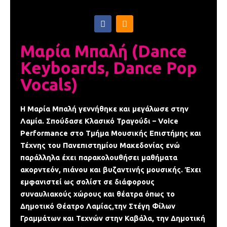
F
S
a
o
c
u
e
n
Μαρία Μπαλή (Dance
b
d
o
c
Keyboards, Dance Pop
o
l
k
o
Vocals)
-
u
f
d
Η Μαρία Μπαλή γεννήθηκε και μεγάλωσε στην
Λαμία. Σπούδασε Κλασικό Τραγούδι – Voice
Performance στο Tμήμα Μουσικής Επιστήμης και
Τέχνης του Πανεπιστημίου Μακεδονίας ενώ
παράλληλα έχει παρακολουθήσει μαθήματα
ακορντεόν, πιάνου και βυζαντινής μουσικής. Έχει
εμφανιστεί ως σολίστ σε διάφορους
συναυλιακούς χώρους και θέατρα όπως το
Δημοτικό Θέατρο Λαμίας,την Στέγη Φίλων
Γραμμάτων και Τεχνών στην Καβάλα, την Δημοτική