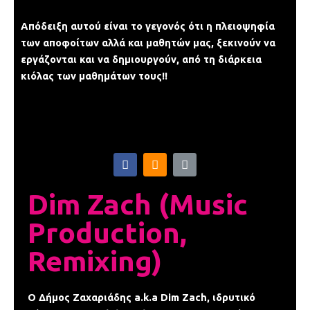
Απόδειξη αυτού είναι το γεγονός ότι η πλειοψηφία
των αποφοίτων αλλά και μαθητών μας, ξεκινούν να
εργάζονται και να δημιουργούν, από τη διάρκεια
κιόλας των μαθημάτων τους!!
F
S
L
a
o
i
c
u
n
e
n
k
Dim Zach (Music
b
d
o
c
Production,
o
l
k
o
Remixing)
-
u
f
d
O Δήμος Ζαχαριάδης a.k.a Dim Zach, ιδρυτικό