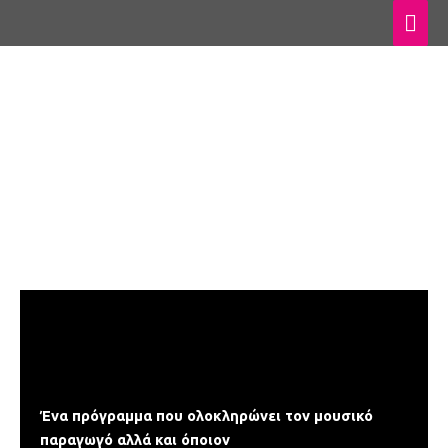
Μετάβαση
Κύρ
στο
Μεν
περιεχόμενο
Dance Music
Keyboard
Training
Ένα πρόγραμμα που ολοκληρώνει τον μουσικό
παραγωγό αλλά και όποιον