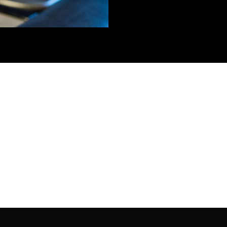
Εσύ ακόμα ψάχνεις;
κοινώνησε μαζί μας σήμερα και πάρε προσφορά για το τ
που σε ενδιαφέρει!