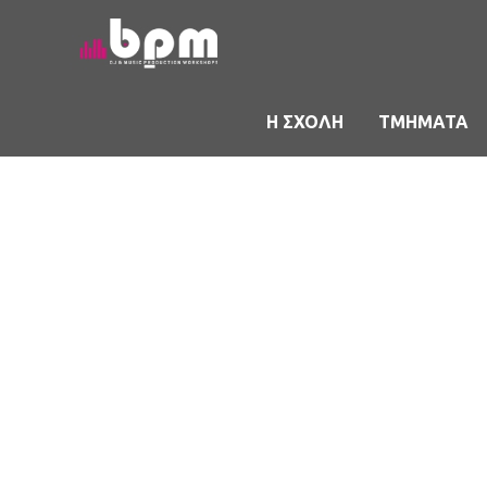
Μετάβαση
στο
περιεχόμενο
Η ΣΧΟΛΗ
ΤΜΗΜΑΤΑ
Danc